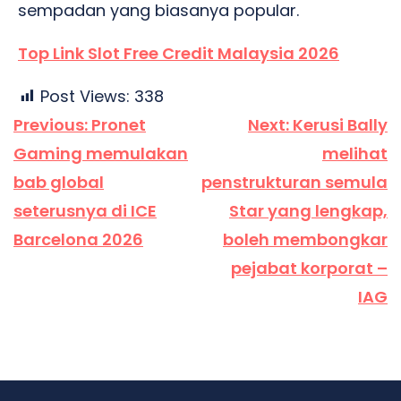
sempadan yang biasanya popular.
Top Link Slot Free Credit Malaysia 2026
Post Views:
338
Post
Previous:
Pronet
Next:
Kerusi Bally
navigation
Gaming memulakan
melihat
bab global
penstrukturan semula
seterusnya di ICE
Star yang lengkap,
Barcelona 2026
boleh membongkar
pejabat korporat –
IAG