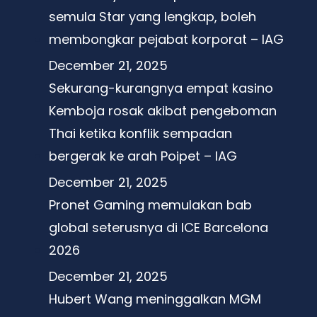
semula Star yang lengkap, boleh
membongkar pejabat korporat – IAG
December 21, 2025
Sekurang-kurangnya empat kasino
Kemboja rosak akibat pengeboman
Thai ketika konflik sempadan
bergerak ke arah Poipet – IAG
December 21, 2025
Pronet Gaming memulakan bab
global seterusnya di ICE Barcelona
2026
December 21, 2025
Hubert Wang meninggalkan MGM