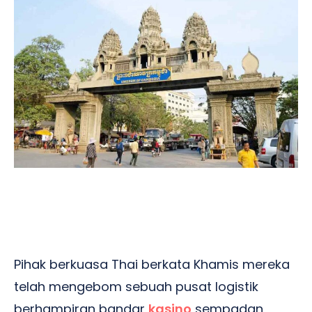
Pihak berkuasa Thai berkata Khamis mereka
telah mengebom sebuah pusat logistik
berhampiran bandar
kasino
sempadan